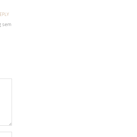
EPLY
ng sem