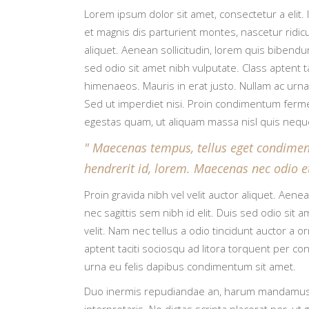
Lorem ipsum dolor sit amet, consectetur a elit.
et magnis dis parturient montes, nascetur ridicu
aliquet. Aenean sollicitudin, lorem quis bibendum
sed odio sit amet nibh vulputate. Class aptent t
himenaeos. Mauris in erat justo. Nullam ac urn
Sed ut imperdiet nisi. Proin condimentum ferme
egestas quam, ut aliquam massa nisl quis nequ
Maecenas tempus, tellus eget condiment
hendrerit id, lorem. Maecenas nec odio e
Proin gravida nibh vel velit auctor aliquet. Aene
nec sagittis sem nibh id elit. Duis sed odio si
velit. Nam nec tellus a odio tincidunt auctor a 
aptent taciti sociosqu ad litora torquent per co
urna eu felis dapibus condimentum sit amet.
Duo inermis repudiandae an, harum mandamus qu
interpretaris. No dictas scripta placerat per,