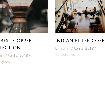
 BEST COPPER
INDIAN FILTER COFF
LECTION
by
admin
April 2, 2018
Coffee types
min
April 2, 2018
 types