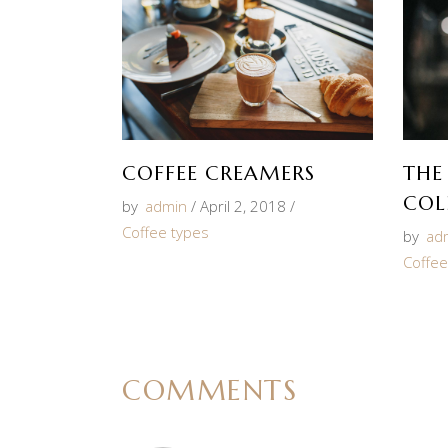
COFFEE CREAMERS
THE
COL
by
admin
April 2, 2018
Coffee types
by
ad
Coffee
COMMENTS