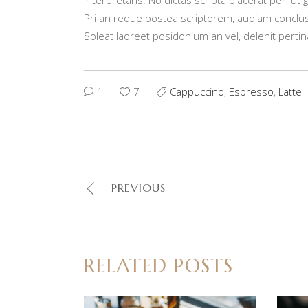
Pri an reque postea scriptorem, audiam conclu
Soleat laoreet posidonium an vel, delenit pertin
1
7
Cappuccino
,
Espresso
,
Latte
PREVIOUS
RELATED POSTS