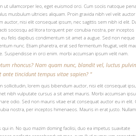
 In ut ullamcorper leo, eget euismod orci. Cum sociis natoque pen
lus musbulum ultricies aliquam. Proin gravida nibh vel velit auctor
 auctor, nisi elit consequat ipsum, nec sagittis sem nibh id elit. D
aciti sociosqu ad litora torquent per conubia nostra, per inceptos
a eu felis dapibus condimentum sit amet a augue. Sed non neque e
ntum nunc. Etiam pharetra, erat sed fermentum feugiat, velit ma
e. Suspendisse in orci enim. morbi accumsan ipsum velit nam.
um rhoncus? Nam quam nunc, blandit vel, luctus pulvin
t ante tincidunt tempus vitae sapien?
an sollicitudin, lorem quis bibendum auctor, nisi elit consequat ips
t amet nibh vulputate cursus a sit amet mauris. Morbi accumsan ips
ornare odio. Sed non mauris vitae erat consequat auctor eu in elit. 
nubia nostra, per inceptos himenaeos. Mauris in erat justo. Nullam
i in. No quo mazim doming facilisi, duo ea impetus suavitate
 ut graeco perfecto reprehendunt mea, cum illud numquam consetet