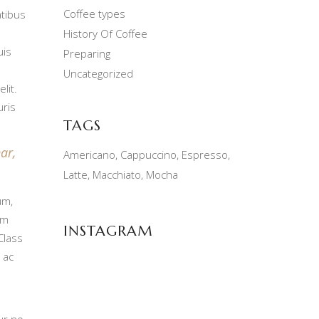
Coffee types
atibus
History Of Coffee
uis
Preparing
Uncategorized
lit.
uris
TAGS
ar,
Americano
Cappuccino
Espresso
Latte
Macchiato
Mocha
um,
um
INSTAGRAM
Class
 ac
ur no.